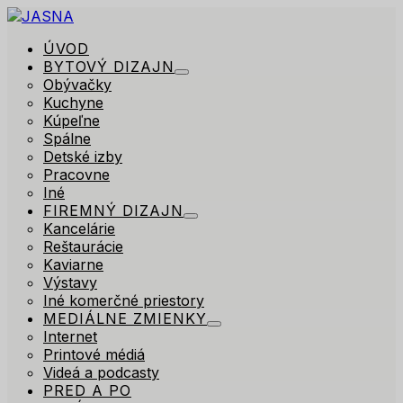
ÚVOD
BYTOVÝ DIZAJN
Obývačky
Kuchyne
Kúpeľne
Spálne
Detské izby
Pracovne
Iné
FIREMNÝ DIZAJN
Kancelárie
Reštaurácie
Kaviarne
Výstavy
Iné komerčné priestory
MEDIÁLNE ZMIENKY
Internet
Printové médiá
Videá a podcasty
PRED A PO