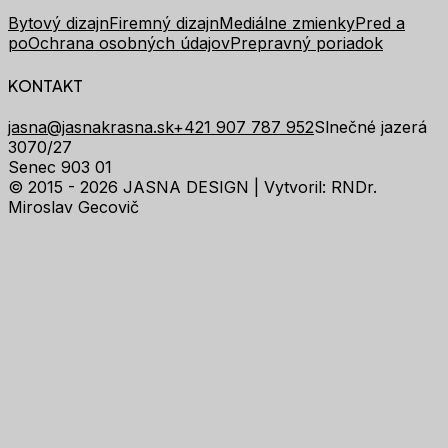
Bytový dizajn
Firemný dizajn
Mediálne zmienky
Pred a
po
Ochrana osobných údajov
Prepravný poriadok
KONTAKT
jasna@jasnakrasna.sk
+421 907 787 952
Slnečné jazerá
3070/27
Senec 903 01
© 2015 - 2026 JASNA DESIGN |
Vytvoril: RNDr.
Miroslav Gecovič