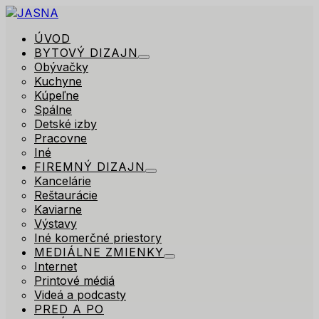
ÚVOD
BYTOVÝ DIZAJN
Obývačky
Kuchyne
Kúpeľne
Spálne
Detské izby
Pracovne
Iné
FIREMNÝ DIZAJN
Kancelárie
Reštaurácie
Kaviarne
Výstavy
Iné komerčné priestory
MEDIÁLNE ZMIENKY
Internet
Printové médiá
Videá a podcasty
PRED A PO